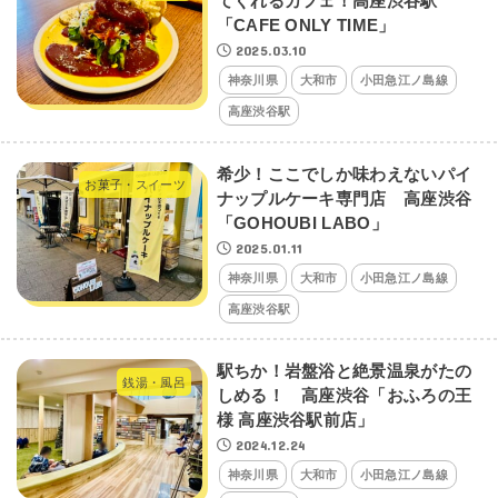
てくれるカフェ！高座渋谷駅
「CAFE ONLY TIME」
2025.03.10
神奈川県
大和市
小田急江ノ島線
高座渋谷駅
希少！ここでしか味わえないパイ
お菓子・スイーツ
ナップルケーキ専門店 高座渋谷
「GOHOUBI LABO」
2025.01.11
神奈川県
大和市
小田急江ノ島線
高座渋谷駅
駅ちか！岩盤浴と絶景温泉がたの
銭湯・風呂
しめる！ 高座渋谷「おふろの王
様 高座渋谷駅前店」
2024.12.24
神奈川県
大和市
小田急江ノ島線