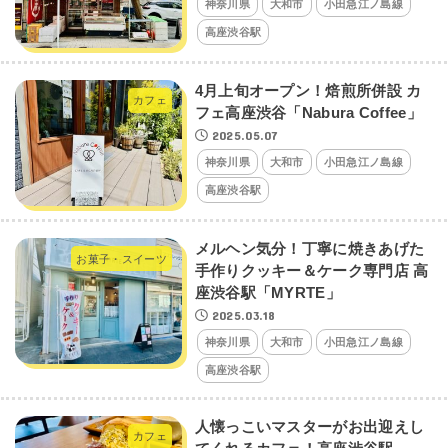
神奈川県
大和市
小田急江ノ島線
高座渋谷駅
4月上旬オープン！焙煎所併設 カ
カフェ
フェ高座渋谷「Nabura Coffee」
2025.05.07
神奈川県
大和市
小田急江ノ島線
高座渋谷駅
メルヘン気分！丁寧に焼きあげた
お菓子・スイーツ
手作りクッキー＆ケーク専門店 高
座渋谷駅「MYRTE」
2025.03.18
神奈川県
大和市
小田急江ノ島線
高座渋谷駅
人懐っこいマスターがお出迎えし
カフェ