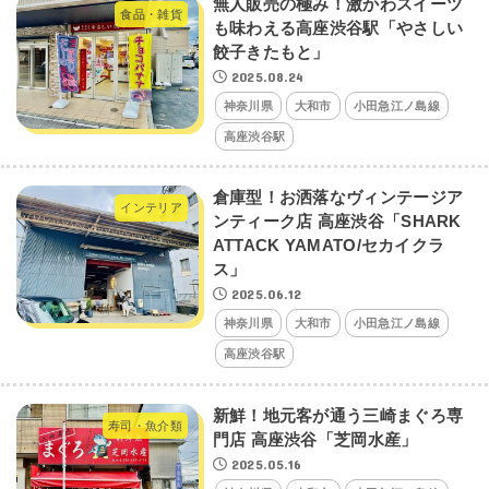
無人販売の極み！激かわスイーツ
食品・雑貨
も味わえる高座渋谷駅「やさしい
餃子きたもと」
2025.08.24
神奈川県
大和市
小田急江ノ島線
高座渋谷駅
倉庫型！お洒落なヴィンテージア
インテリア
ンティーク店 高座渋谷「SHARK
ATTACK YAMATO/セカイクラ
ス」
2025.06.12
神奈川県
大和市
小田急江ノ島線
高座渋谷駅
新鮮！地元客が通う三崎まぐろ専
寿司・魚介類
門店 高座渋谷「芝岡水産」
2025.05.16