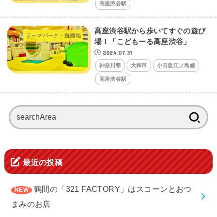
高座渋谷駅
高座渋谷駅から歩いてすぐの遊び
テーマパーク・遊園地
場！「こどもーる高座渋谷」
2024.07.31
神奈川県
大和市
小田急江ノ島線
高座渋谷駅
検
索:
最近の投稿
鶴間の「321 FACTORY」はスコーンとおつ
まみのお店