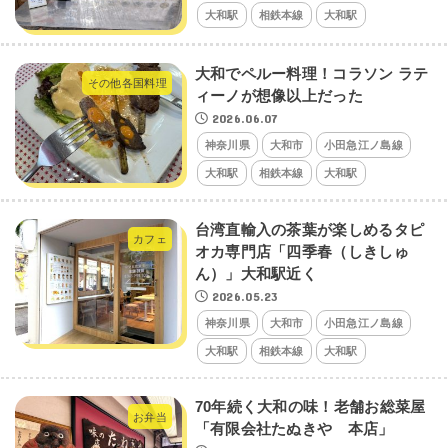
大和駅
相鉄本線
大和駅
大和でペルー料理！コラソン ラテ
その他各国料理
ィーノが想像以上だった
2026.06.07
神奈川県
大和市
小田急江ノ島線
大和駅
相鉄本線
大和駅
台湾直輸入の茶葉が楽しめるタピ
カフェ
オカ専門店「四季春（しきしゅ
ん）」大和駅近く
2026.05.23
神奈川県
大和市
小田急江ノ島線
大和駅
相鉄本線
大和駅
70年続く大和の味！老舗お総菜屋
お弁当
「有限会社たぬきや 本店」