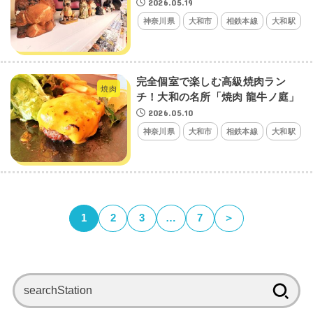
2026.05.19
神奈川県
大和市
相鉄本線
大和駅
完全個室で楽しむ高級焼肉ラン
焼肉
チ！大和の名所「焼肉 龍牛ノ庭」
2026.05.10
神奈川県
大和市
相鉄本線
大和駅
1
2
3
…
7
＞
検
索: