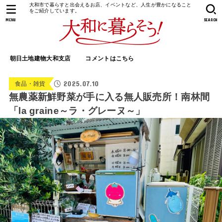
大和市で暮らすと出会えるお店、イベントなど、人生が豊かになること
をご紹介しています。
MENU
SEARCH
朝日土地建物大和支店
コメントはこちら
2025.07.10
食品・雑貨
無農薬新鮮野菜が手に入る無人販売所！南林間
「la graine～ラ・グレーヌ～」