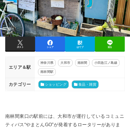
ポスト
シェア
はてブ
送る
神奈川県
大和市
南林間
小田急江ノ島線
エリア＆駅
南林間駅
カテゴリー
ショッピング
食品・雑貨
南林間東口の駅前には、大和市が運行しているコミュニ
ティバス“やまとんGO”が発着するロータリーがありま