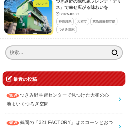
つきみ野の隠れ家フレンチ「デリ
フレンチ
ス」で幸せ広がる味わいを
2025.02.26
神奈川県
大和市
東急田園都市線
つきみ野駅
検
索:
最近の投稿
つきみ野学習センターで見つけた大和の心
地よいくつろぎ空間
鶴間の「321 FACTORY」はスコーンとおつ