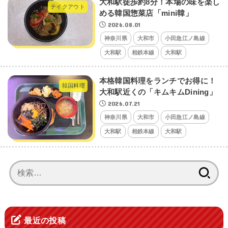
大和駅徒歩約8分！本場の味を楽し
テイクアウト
める韓国惣菜店「mini韓」
2026.08.01
神奈川県
大和市
小田急江ノ島線
大和駅
相鉄本線
大和駅
本格韓国料理をランチでお得に！
韓国料理
大和駅近くの「キムキムDining」
2026.07.21
神奈川県
大和市
小田急江ノ島線
大和駅
相鉄本線
大和駅
検
索:
最近の投稿