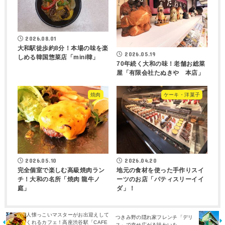
2026.08.01
大和駅徒歩約8分！本場の味を楽
2026.05.19
しめる韓国惣菜店「mini韓」
70年続く大和の味！老舗お総菜
屋「有限会社たぬきや 本店」
焼肉
ケーキ・洋菓子
2026.05.10
2026.04.20
完全個室で楽しむ高級焼肉ラン
地元の食材を使った手作りスイ
チ！大和の名所「焼肉 龍牛ノ
ーツのお店「パティスリーイイ
庭」
ダ」！
人懐っこいマスターがお出迎えして
つきみ野の隠れ家フレンチ「デリ
くれるカフェ！高座渋谷駅「CAFE
ス」で幸せ広がる味わいを