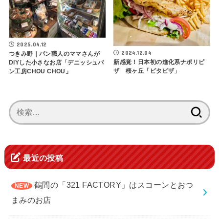
2025.04.12
2024.12.04
つきみ野｜パン職人のママさんが
新感覚！日本初の進化系ナポリピ
DIYした小さなお店「デニッシュパ
ザ 桜ヶ丘「ピタピザ」
ン工房CHOU CHOU」
検
索:
最近の投稿
鶴間の「321 FACTORY」はスコーンとおつ
まみのお店