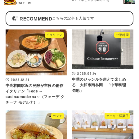
ONLY TIME」
RECOMMEND
イタリアン
中華料理
2025.03.14
中華のジャンルを超えて楽しめ
2025.12.21
る 大和市南林間 「中華料理
中央林間駅近の発酵が主役の創作
旬彩」
イタリアン「Fede ～
cucina:moderna～（フェーデ ク
チーナ モデルナ）」
カフェ
ケーキ・洋菓子