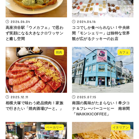
2026.06.04
2024.06.16
高座渋谷駅「ウメカフェ」で思わ
ココでしか食べられない！中央林
ず笑顔になる大きなクロワッサン
間「モンシェリー」は独特な世界
と癒し空間
観が広がるクッキーのお店
焼肉
カフェ
2025.12.11
2025.07.15
相模大塚で味わう絶品焼肉！家族
南国の風味がたまらない！希少コ
で行きたい「焼肉酒場びーと。」
ナ＆フレーバーコーヒー 南林間
「WAIKIKICOFFEE」
ベーカリー
イタリアン