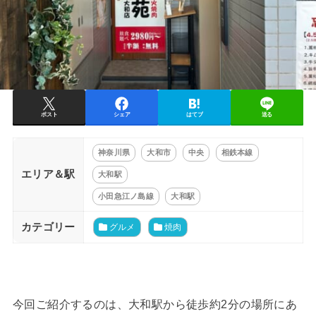
ポスト
シェア
はてブ
送る
神奈川県
大和市
中央
相鉄本線
エリア＆駅
大和駅
小田急江ノ島線
大和駅
カテゴリー
グルメ
焼肉
今回ご紹介するのは、大和駅から徒歩約2分の場所にあ