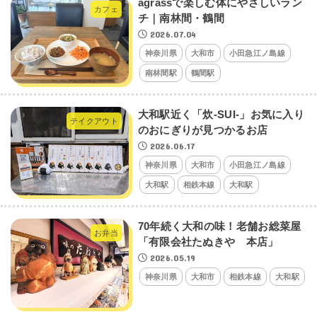
agrassで楽しむ体にやさしいラン
カフェ
チ｜南林間・鶴間
2026.07.04
神奈川県
大和市
小田急江ノ島線
南林間駅
鶴間駅
大和駅近く「炊-SUI-」お気に入り
テイクアウト
のおにぎりが見つかるお店
2026.06.17
神奈川県
大和市
小田急江ノ島線
大和駅
相鉄本線
大和駅
70年続く大和の味！老舗お総菜屋
お弁当
「有限会社たぬきや 本店」
2026.05.19
神奈川県
大和市
相鉄本線
大和駅