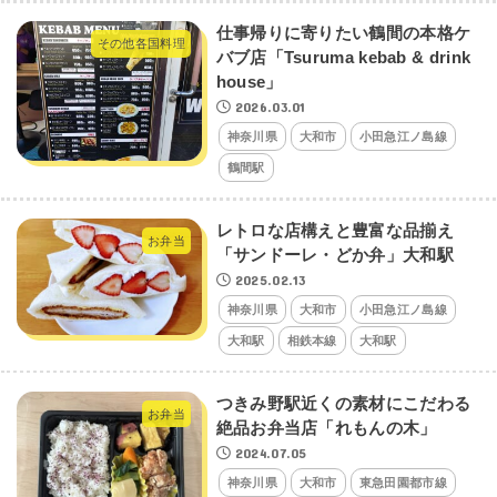
仕事帰りに寄りたい鶴間の本格ケ
その他各国料理
バブ店「Tsuruma kebab & drink
house」
2026.03.01
神奈川県
大和市
小田急江ノ島線
鶴間駅
レトロな店構えと豊富な品揃え
お弁当
「サンドーレ・どか弁」大和駅
2025.02.13
神奈川県
大和市
小田急江ノ島線
大和駅
相鉄本線
大和駅
つきみ野駅近くの素材にこだわる
お弁当
絶品お弁当店「れもんの木」
2024.07.05
神奈川県
大和市
東急田園都市線