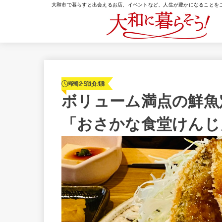
大和市で暮らすと出会えるお店、イベントなど、人生が豊かになることを
2025.10.18
寿司・魚介類
ボリューム満点の鮮魚
「おさかな食堂けんじ