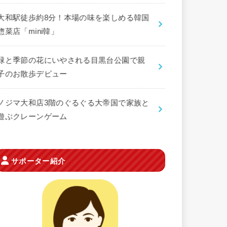
大和駅徒歩約8分！本場の味を楽しめる韓国
惣菜店「mini韓」
緑と季節の花にいやされる目黒台公園で親
子のお散歩デビュー
ノジマ大和店3階のぐるぐる大帝国で家族と
遊ぶクレーンゲーム
サポーター紹介