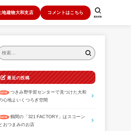
土地建物大和支店
コメントはこちら
SEARCH
検
索:
最近の投稿
つきみ野学習センターで見つけた大和
の心地よいくつろぎ空間
鶴間の「321 FACTORY」はスコーン
とおつまみのお店