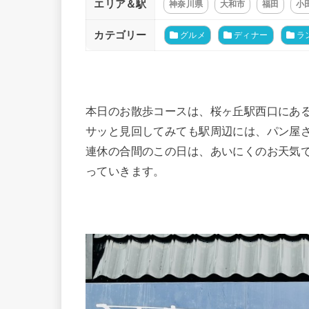
エリア＆駅
神奈川県
大和市
福田
小
カテゴリー
グルメ
ディナー
ラ
本日のお散歩コースは、桜ヶ丘駅西口にあ
サッと見回してみても駅周辺には、パン屋
連休の合間のこの日は、あいにくのお天気
っていきます。