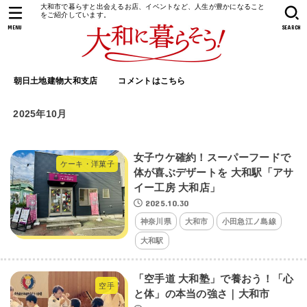
大和市で暮らすと出会えるお店、イベントなど、人生が豊かになること
をご紹介しています。
MENU
SEARCH
朝日土地建物大和支店
コメントはこちら
2025年10月
女子ウケ確約！スーパーフードで
ケーキ・洋菓子
体が喜ぶデザートを 大和駅「アサ
イー工房 大和店」
2025.10.30
神奈川県
大和市
小田急江ノ島線
大和駅
「空手道 大和塾」で養おう！「心
空手
と体」の本当の強さ｜大和市