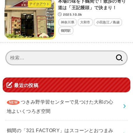
本場の味を下鶴間で！散歩の寄り
テイクアウト
道は「王記饅頭」で決まり！
2025.10.06
神奈川県
大和市
小田急江ノ島線
鶴間駅
検
索:
最近の投稿
つきみ野学習センターで見つけた大和の心
地よいくつろぎ空間
鶴間の「321 FACTORY」はスコーンとおつまみ