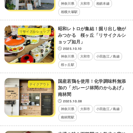
神奈川県
大和市
相鉄本線
相模大塚駅
昭和レトロが集結！掘り出し物が
リサイクルショップ
みつかる 桜ヶ丘「リサイクルシ
ョップ如月」
2025.10.10
神奈川県
大和市
小田急江ノ島線
桜ヶ丘駅
国産若鶏を使用！化学調味料無添
テイクアウト
加の「ガレージ林間のからあげ」
南林間
2025.10.08
神奈川県
大和市
小田急江ノ島線
南林間駅