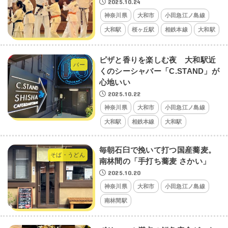
2025.10.24
神奈川県
大和市
小田急江ノ島線
大和駅
桜ヶ丘駅
相鉄本線
大和駅
ピザと香りを楽しむ夜 大和駅近
バー
くのシーシャバー「C.STAND」が
心地いい
2025.10.22
神奈川県
大和市
小田急江ノ島線
大和駅
相鉄本線
大和駅
毎朝石臼で挽いて打つ国産蕎麦。
そば・うどん
南林間の「手打ち蕎麦 さかい」
2025.10.20
神奈川県
大和市
小田急江ノ島線
南林間駅