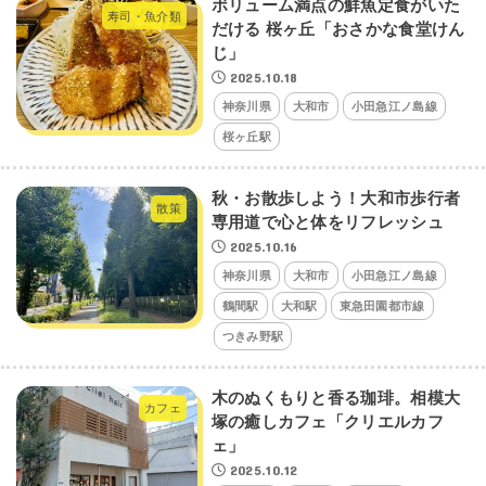
ボリューム満点の鮮魚定食がいた
寿司・魚介類
だける 桜ヶ丘「おさかな食堂けん
じ」
2025.10.18
神奈川県
大和市
小田急江ノ島線
桜ヶ丘駅
秋・お散歩しよう！大和市歩行者
散策
専用道で心と体をリフレッシュ
2025.10.16
神奈川県
大和市
小田急江ノ島線
鶴間駅
大和駅
東急田園都市線
つきみ野駅
木のぬくもりと香る珈琲。相模大
カフェ
塚の癒しカフェ「クリエルカフ
ェ」
2025.10.12