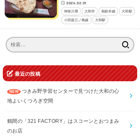
2026.02.01
神奈川県
大和市
相鉄本線
大和駅
小田急江ノ島線
大和駅
検
索:
最近の投稿
つきみ野学習センターで見つけた大和の心
地よいくつろぎ空間
鶴間の「321 FACTORY」はスコーンとおつまみ
のお店