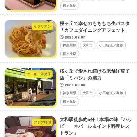
桜ヶ丘駅
桜ヶ丘で幸せのもちもち生パスタ
イタリアン
「カフェダイニングアフェット」
2026.02.07
神奈川県
大和市
小田急江ノ島線
桜ヶ丘駅
桜ヶ丘で愛され続ける老舗洋菓子
ケーキ・洋菓子
店「ミハシ」の魅力
2026.02.04
神奈川県
大和市
小田急江ノ島線
桜ヶ丘駅
大和駅徒歩約5分！本場の味「ハッ
アジア料理
ピー ネパール＆インド料理レス
トラン」