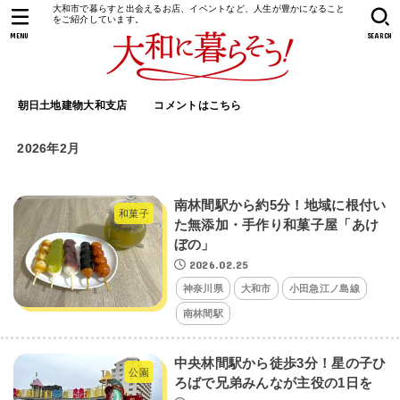
大和市で暮らすと出会えるお店、イベントなど、人生が豊かになること
をご紹介しています。
MENU
SEARCH
朝日土地建物大和支店
コメントはこちら
2026年2月
南林間駅から約5分！地域に根付い
和菓子
た無添加・手作り和菓子屋「あけ
ぼの」
2026.02.25
神奈川県
大和市
小田急江ノ島線
南林間駅
中央林間駅から徒歩3分！星の子ひ
公園
ろばで兄弟みんなが主役の1日を