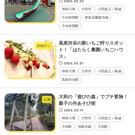
2026.02.23
神奈川県
大和市
小田急江ノ島線
中央林間駅
東急田園都市線
中央林間駅
高座渋谷の新いちご狩りスポッ
果物狩り
ト！「はたらく農園いちごハウ
ス」
2026.02.21
神奈川県
大和市
小田急江ノ島線
高座渋谷駅
大和の「遊びの森」でプチ冒険！
公園
親子の外あそび術
2026.02.19
神奈川県
大和市
小田急江ノ島線
大和駅
相鉄本線
大和駅