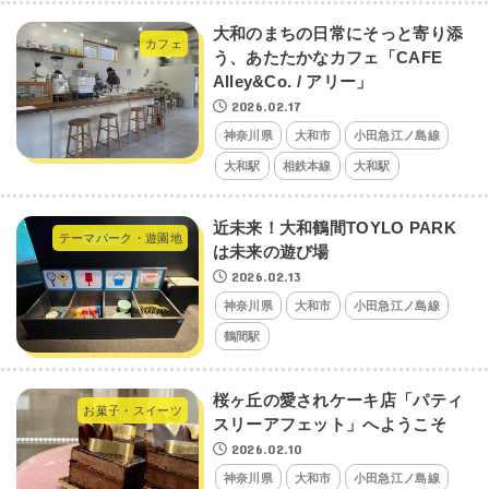
大和のまちの日常にそっと寄り添
カフェ
う、あたたかなカフェ「CAFE
Alley&Co. / アリー」
2026.02.17
神奈川県
大和市
小田急江ノ島線
大和駅
相鉄本線
大和駅
近未来！大和鶴間TOYLO PARK
テーマパーク・遊園地
は未来の遊び場
2026.02.13
神奈川県
大和市
小田急江ノ島線
鶴間駅
桜ヶ丘の愛されケーキ店「パティ
お菓子・スイーツ
スリーアフェット」へようこそ
2026.02.10
神奈川県
大和市
小田急江ノ島線