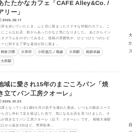
あたたかなカフェ「CAFE Alley&Co. /
アリー」
2026.02.17
近所を歩いていたとき、ふと目に留まったステキな外観のカフェ。こ
こにこんなお店、前からあったかなと気になりました。 あとからイン
スタグラムをのぞいてみると、投稿の雰囲気や、ひとつひとつのレビ
ューに対する丁寧な返信が目に留ま...
神奈川県
大和市
小田急江ノ島線
大和駅
相鉄本線
大和駅
地域に愛され15年のまごころパン「焼
き立てパン工房クオーレ」
2026.01.25
日課となっている1歳9カ月の息子を連れた散歩。いつもの散歩コース
から少し外れて足を延ばした先で、気になるお店を見つけました。そ
れが焼き立てパン工房クオーレ（以下、クオーレ）です。 相模大塚駅
北口から徒歩3分ほど。専用駐車...