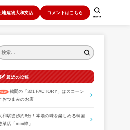
土地建物大和支店
コメントはこちら
SEARCH
検
索:
最近の投稿
鶴間の「321 FACTORY」はスコーン
とおつまみのお店
大和駅徒歩約8分！本場の味を楽しめる韓国
惣菜店「mini韓」