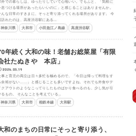
郊外での暮らしは、ゆったりしていて心地いい。でもふと、「気軽に
一息つける場所があったらいいのに」と感じることはありませんか。
そんな日常のすきまに、そっと寄り添ってくれる場所があります。 今
回訪れたのは、高座渋谷駅にある...
神奈川県
大和市
小田急江ノ島線
高座渋谷駅
70年続く大和の味！老舗お総菜屋「有限
会社たぬきや 本店」
2026.05.19
仕事と育児の両立は日々多忙を極めるので、「今日は帰って料理をす
る余裕がない……」と感じることも多いですよね。それでも外食やテ
イクアウトのようなこってりしたものばかり食べるのも、少し気が引
けるもの。 そんなことを考えている...
神奈川県
大和市
相鉄本線
大和駅
大和のまちの日常にそっと寄り添う、