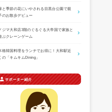
緑と季節の花にいやされる目黒台公園で親
子のお散歩デビュー
ノジマ大和店3階のぐるぐる大帝国で家族と
遊ぶクレーンゲーム
本格韓国料理をランチでお得に！大和駅近
くの「キムキムDining」
サポーター紹介