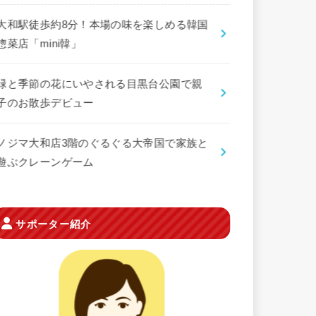
大和駅徒歩約8分！本場の味を楽しめる韓国
惣菜店「mini韓」
緑と季節の花にいやされる目黒台公園で親
子のお散歩デビュー
ノジマ大和店3階のぐるぐる大帝国で家族と
遊ぶクレーンゲーム
サポーター紹介