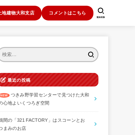
土地建物大和支店
コメントはこちら
SEARCH
検
索:
最近の投稿
つきみ野学習センターで見つけた大和
の心地よいくつろぎ空間
鶴間の「321 FACTORY」はスコーンとお
つまみのお店