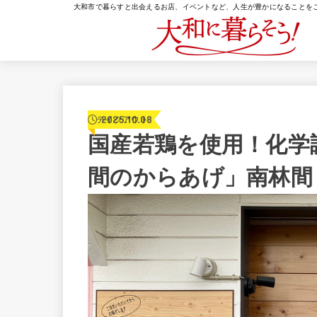
大和市で暮らすと出会えるお店、イベントなど、人生が豊かになることを
2025.10.08
テイクアウト
国産若鶏を使用！化学
間のからあげ」南林間