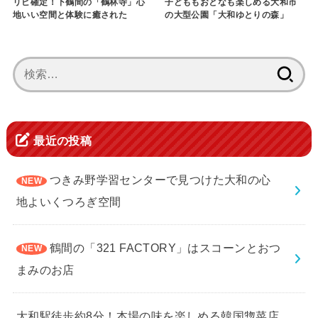
リピ確定！下鶴間の「鶴林寺」心
子どももおとなも楽しめる大和市
地いい空間と体験に癒された
の大型公園「大和ゆとりの森」
検
索:
最近の投稿
つきみ野学習センターで見つけた大和の心
地よいくつろぎ空間
鶴間の「321 FACTORY」はスコーンとおつ
まみのお店
大和駅徒歩約8分！本場の味を楽しめる韓国惣菜店