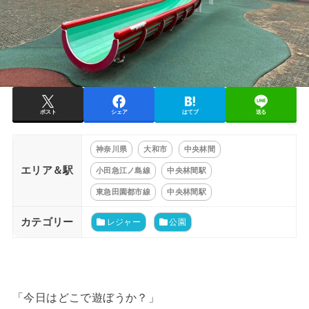
ポスト
シェア
はてブ
送る
神奈川県
大和市
中央林間
エリア＆駅
小田急江ノ島線
中央林間駅
東急田園都市線
中央林間駅
カテゴリー
レジャー
公園
「今日はどこで遊ぼうか？」