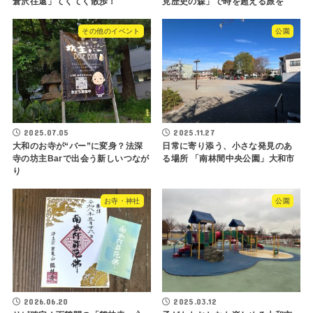
倉沢往還」てくてく散歩！
見歴史の森」で時を超える旅を
その他のイベント
公園
2025.07.05
2025.11.27
大和のお寺が“バー”に変身？法深
日常に寄り添う、小さな発見のあ
寺の坊主Barで出会う新しいつなが
る場所 「南林間中央公園」大和市
り
お寺・神社
公園
2026.06.20
2025.03.12