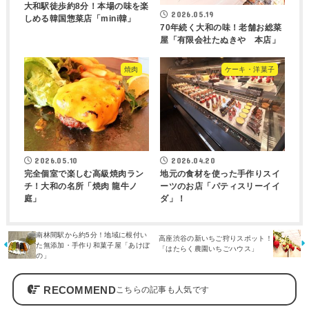
大和駅徒歩約8分！本場の味を楽
2026.05.19
しめる韓国惣菜店「mini韓」
70年続く大和の味！老舗お総菜
屋「有限会社たぬきや 本店」
焼肉
ケーキ・洋菓子
2026.05.10
2026.04.20
完全個室で楽しむ高級焼肉ラン
地元の食材を使った手作りスイ
チ！大和の名所「焼肉 龍牛ノ
ーツのお店「パティスリーイイ
庭」
ダ」！
南林間駅から約5分！地域に根付い
高座渋谷の新いちご狩りスポット！
た無添加・手作り和菓子屋「あけぼ
「はたらく農園いちごハウス」
の」
RECOMMEND