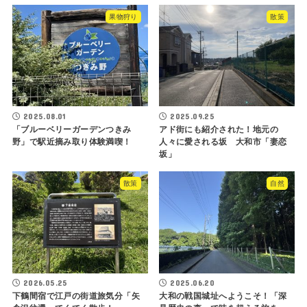
果物狩り
散策
2025.08.01
2025.09.25
「ブルーベリーガーデンつきみ
アド街にも紹介された！地元の
野」で駅近摘み取り体験満喫！
人々に愛される坂 大和市「妻恋
坂」
散策
自然
2026.05.25
2025.06.20
下鶴間宿で江戸の街道旅気分「矢
大和の戦国城址へようこそ！「深