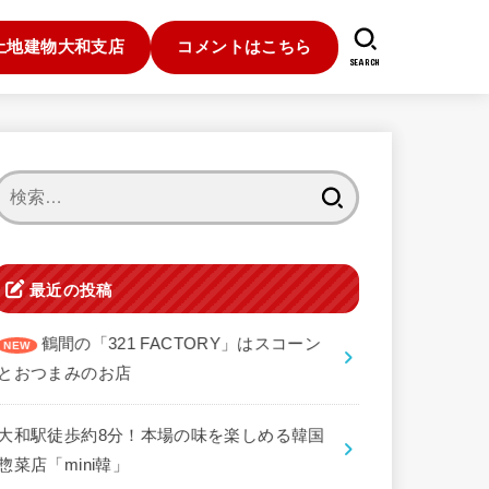
土地建物大和支店
コメントはこちら
SEARCH
検
索:
最近の投稿
鶴間の「321 FACTORY」はスコーン
とおつまみのお店
大和駅徒歩約8分！本場の味を楽しめる韓国
惣菜店「mini韓」