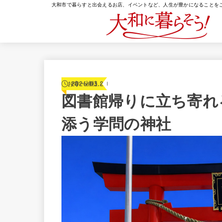
大和市で暮らすと出会えるお店、イベントなど、人生が豊かになることを
2026.03.20
お寺・神社
図書館帰りに立ち寄れ
添う学問の神社