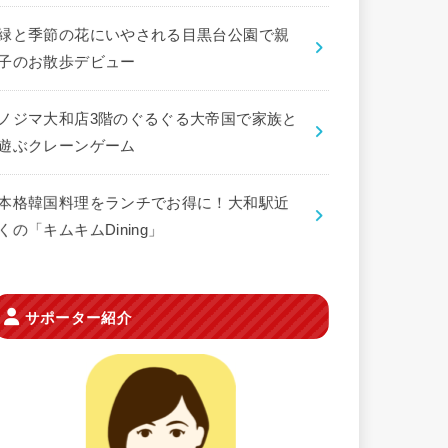
緑と季節の花にいやされる目黒台公園で親
子のお散歩デビュー
ノジマ大和店3階のぐるぐる大帝国で家族と
遊ぶクレーンゲーム
本格韓国料理をランチでお得に！大和駅近
くの「キムキムDining」
サポーター紹介