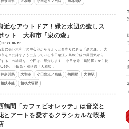
神奈川県
大和市
小田急江ノ島線
南林間駅
身近なアウトドア！緑と水辺の癒しス
ポット 大和市「泉の森」
2024.06.20
南北に長い大和市の中心部からちょっと西寄りにある「泉の森」。大
和市を串に挿すように走っている小田急江ノ島線沿線の雰囲気から一
変するこの場所を、今回はご紹介します。 小田急線「鶴間駅」から徒
歩15分、小田急・相鉄線「大和駅...
神奈川県
大和市
小田急江ノ島線
鶴間駅
大和駅
相鉄本線
相模大塚駅
西鶴間「カフェビオレッテ」は音楽と
花とアートを愛するクラシカルな喫茶
店