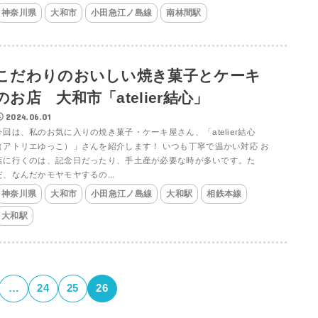
神奈川県
大和市
小田急江ノ島線
南林間駅
こだわりのおいしい焼き菓子とケーキ
のお店 大和市「atelier結心」
2024.06.01
今回は、私のお気に入りの焼き菓子・ケーキ屋さん、「atelier結心
（アトリエゆっこ）」さんを紹介します！ いつも丁寧で温かい対応 お
店に行くのは、記念日だったり、手土産が必要な時が多いです。た
だ、なんだかモヤモヤするの...
神奈川県
大和市
小田急江ノ島線
大和駅
相鉄本線
大和駅
…
24
25
26