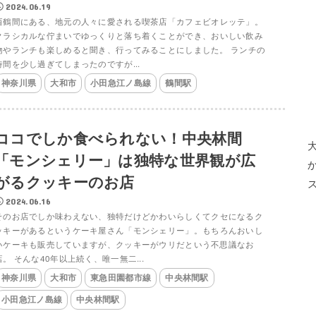
2024.06.19
西鶴間にある、地元の人々に愛される喫茶店「カフェビオレッテ」。
クラシカルな佇まいでゆっくりと落ち着くことができ、おいしい飲み
物やランチも楽しめると聞き、行ってみることにしました。 ランチの
時間を少し過ぎてしまったのですが...
神奈川県
大和市
小田急江ノ島線
鶴間駅
ココでしか食べられない！中央林間
「モンシェリー」は独特な世界観が広
がるクッキーのお店
2024.06.16
そのお店でしか味わえない、独特だけどかわいらしくてクセになるク
ッキーがあるというケーキ屋さん「モンシェリー」。もちろんおいし
いケーキも販売していますが、クッキーがウリだという不思議なお
店。 そんな40年以上続く、唯一無二...
神奈川県
大和市
東急田園都市線
中央林間駅
小田急江ノ島線
中央林間駅