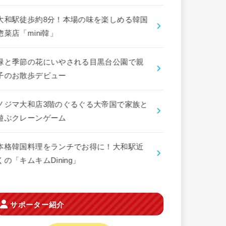
大和駅徒歩約8分！本場の味を楽しめる韓国
惣菜店「mini韓」
緑と季節の花にいやされる目黒台公園で親
子のお散歩デビュー
ノジマ大和店3階のぐるぐる大帝国で家族と
遊ぶクレーンゲーム
本格韓国料理をランチでお得に！大和駅近
くの「キムキムDining」
サポーター紹介