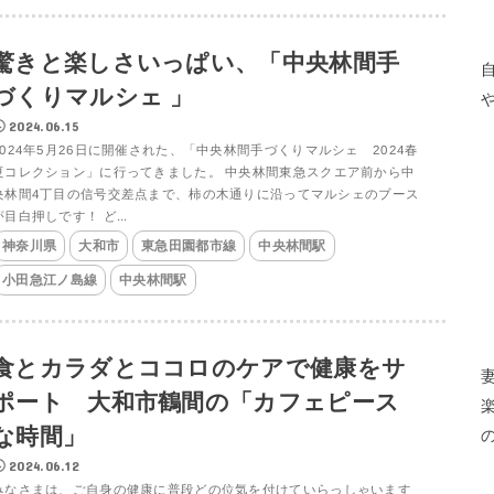
驚きと楽しさいっぱい、「中央林間手
づくりマルシェ 」
2024.06.15
2024年5月26日に開催された、「中央林間手づくりマルシェ 2024春
夏コレクション」に行ってきました。 中央林間東急スクエア前から中
央林間4丁目の信号交差点まで、柿の木通りに沿ってマルシェのブース
が目白押しです！ ど...
神奈川県
大和市
東急田園都市線
中央林間駅
小田急江ノ島線
中央林間駅
食とカラダとココロのケアで健康をサ
ポート 大和市鶴間の「カフェピース
な時間」
2024.06.12
みなさまは、ご自身の健康に普段どの位気を付けていらっしゃいます