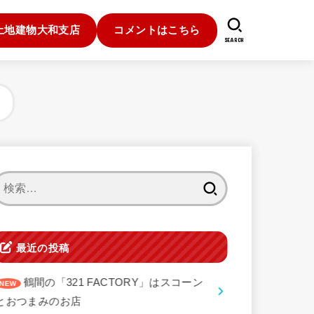
土地建物大和支店
コメントはこちら
SEARCH
検
索:
最近の投稿
鶴間の「321 FACTORY」はスコーン
とおつまみのお店