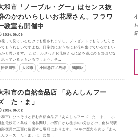
大和市「ノーブル・グー」はセンス抜
群のかわいらしいお花屋さん。フラワ
ー教室も開催中
2024.06.06
お花って見ているだけでも癒されますし、プレゼントでもらったらと
ってもうれしいですよね。日常的におうちにお花を生けている方もい
るかと思います。 ただ、わざわざお花屋さんに足を運ぶのも面倒だな
と思っている人もいるでしょう。そ...
神奈川県
大和市
小田急江ノ島線
鶴間駅
大和市の自然食品店 「あんしんフー
ズ た・ま」
2024.06.02
大和市にひっそりと佇む自然食品店「あんしんフーズ た・ま」。小
田急電鉄江ノ島線「南林間駅」の西口から徒歩約3分ほどの、南林間駅
前郵便局の正面に位置する場所にあります。 34年の歴史を誇る「あん
しんフーズ た・ま」は、女性...