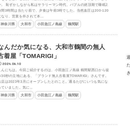
か。 恥ずかしながら私はサラリーマン時代、バブルの絶頂期で睡眠2
時間3時間は当たり前で、夕食は午前3時でした。当然血圧は200-120
になり、営業を外されて本...
神奈川県
大和市
小田急江ノ島線
鶴間駅
なんだか気になる、大和市鶴間の無人
古着屋「TOMARIGI」
2024.06.10
こんにちは。今回ご紹介するのは、小田急江ノ島線 鶴間駅西口から徒
歩30秒の立地にある、「ブランド無人古着屋TOMARIGI」さんです。
お店は2023年3月にオープンしたとのこと。通るたびにいつも気にな
っていました。気に...
神奈川県
大和市
小田急江ノ島線
鶴間駅