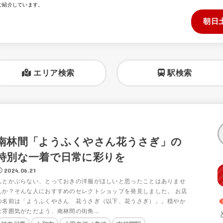
ご紹介しています。
朝日
エリア検索
駅検索
南林間「ようふくやさん花うさぎ」の
特別な一着で日常に彩りを
2024.06.21
人とかぶらない、とっておきの洋服がほしいと思ったことはありませ
んか？そんな人におすすめのセレクトショップを発見しました。 お店
の名前は「ようふくやさん 花うさぎ（以下、花うさぎ）」。穏やか
な雰囲気がただよう、南林間の街角...