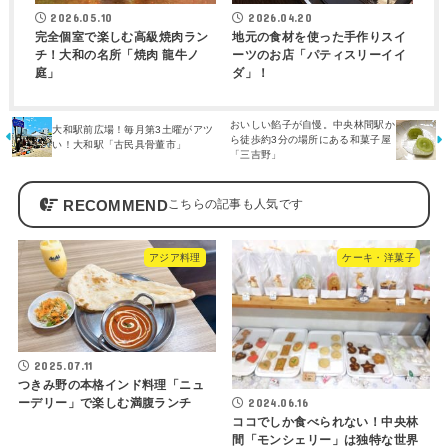
2026.05.10
2026.04.20
完全個室で楽しむ高級焼肉ラン
地元の食材を使った手作りスイ
チ！大和の名所「焼肉 龍牛ノ
ーツのお店「パティスリーイイ
庭」
ダ」！
おいしい餡子が自慢。中央林間駅か
大和駅前広場！毎月第3土曜がアツ
ら徒歩約3分の場所にある和菓子屋
い！大和駅「古民具骨董市」
「三吉野」
RECOMMEND
アジア料理
ケーキ・洋菓子
2025.07.11
つきみ野の本格インド料理「ニュ
2024.06.16
ーデリー」で楽しむ満腹ランチ
ココでしか食べられない！中央林
間「モンシェリー」は独特な世界