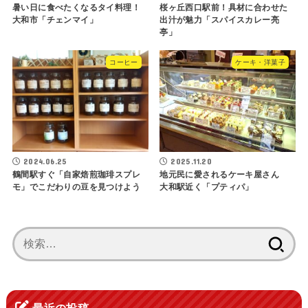
暑い日に食べたくなるタイ料理！
桜ヶ丘西口駅前！具材に合わせた
大和市「チェンマイ」
出汁が魅力「スパイスカレー亮
亭」
コーヒー
ケーキ・洋菓子
2024.06.25
2025.11.20
鶴間駅すぐ「自家焙煎珈琲スプレ
地元民に愛されるケーキ屋さん
モ」でこだわりの豆を見つけよう
大和駅近く「プティパ」
検
索:
最近の投稿