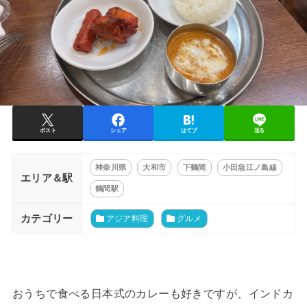
ポスト
シェア
はてブ
送る
神奈川県
大和市
下鶴間
小田急江ノ島線
エリア＆駅
鶴間駅
カテゴリー
アジア料理
グルメ
おうちで食べる日本式のカレーも好きですが、インドカ