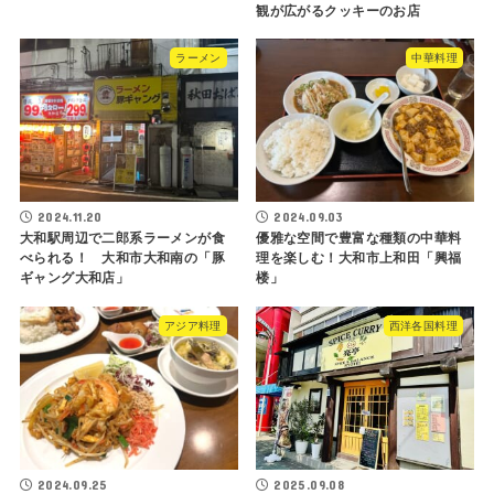
観が広がるクッキーのお店
ラーメン
中華料理
2024.11.20
2024.09.03
大和駅周辺で二郎系ラーメンが食
優雅な空間で豊富な種類の中華料
べられる！ 大和市大和南の「豚
理を楽しむ！大和市上和田「興福
ギャング大和店」
楼」
アジア料理
西洋各国料理
2024.09.25
2025.09.08