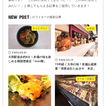
みたい！」と感じてもらえる記事をご提供していきます！
NEW POST
テイクアウト
お弁当
2026.08.01
大和駅徒歩約8分！本場の味を楽
2026.05.19
しめる韓国惣菜店「mini韓」
70年続く大和の味！老舗お総菜
屋「有限会社たぬきや 本店」
焼肉
ケーキ・洋菓子