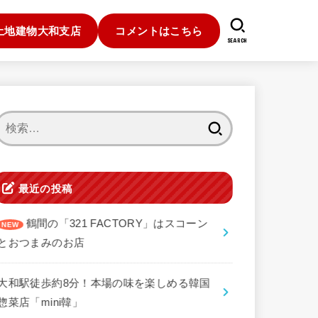
土地建物大和支店
コメントはこちら
SEARCH
検
索:
最近の投稿
鶴間の「321 FACTORY」はスコーン
とおつまみのお店
大和駅徒歩約8分！本場の味を楽しめる韓国
惣菜店「mini韓」