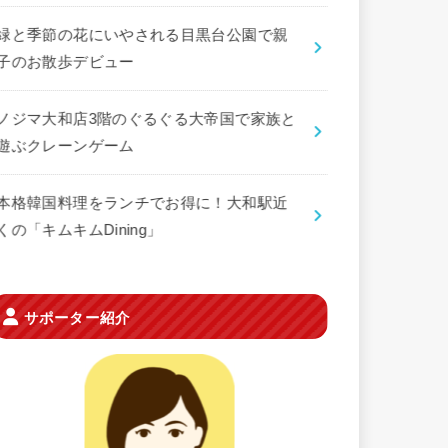
緑と季節の花にいやされる目黒台公園で親
子のお散歩デビュー
ノジマ大和店3階のぐるぐる大帝国で家族と
遊ぶクレーンゲーム
本格韓国料理をランチでお得に！大和駅近
くの「キムキムDining」
サポーター紹介