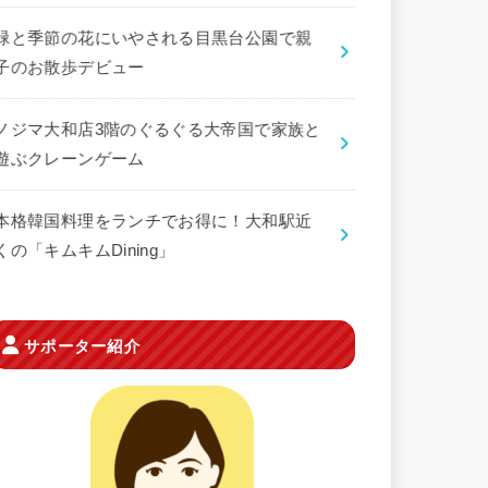
緑と季節の花にいやされる目黒台公園で親
子のお散歩デビュー
ノジマ大和店3階のぐるぐる大帝国で家族と
遊ぶクレーンゲーム
本格韓国料理をランチでお得に！大和駅近
くの「キムキムDining」
サポーター紹介