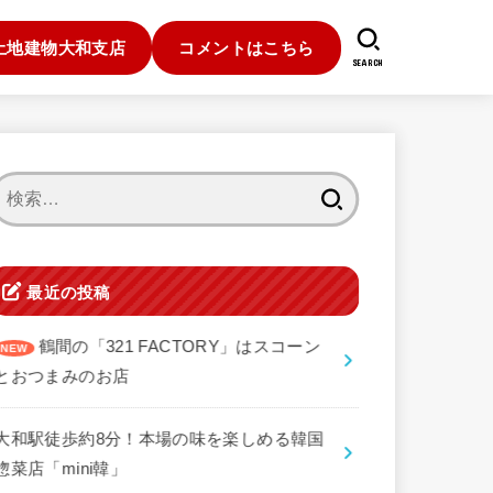
土地建物大和支店
コメントはこちら
SEARCH
検
索:
最近の投稿
鶴間の「321 FACTORY」はスコーン
とおつまみのお店
大和駅徒歩約8分！本場の味を楽しめる韓国
惣菜店「mini韓」