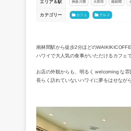
エリア＆駅
神奈川県
大和市
南林間
カテゴリー
カフェ
グルメ
南林間駅から徒歩2分ほどのWAIKIKICO
ハワイで大人気の食事がいただけるカフェ
お店の外観からも、明るく welcoming 
長らく訪れていないハワイに夢をはせながら