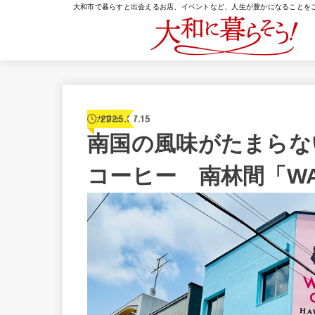
大和市で暮らすと出会えるお店、イベントなど、人生が豊かになることを
2025.07.15
カフェ
南国の風味がたまらな
コーヒー 南林間「WAIK