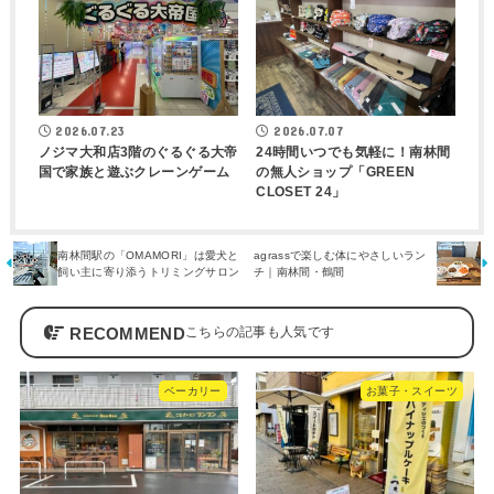
2026.07.23
2026.07.07
ノジマ大和店3階のぐるぐる大帝
24時間いつでも気軽に！南林間
国で家族と遊ぶクレーンゲーム
の無人ショップ「GREEN
CLOSET 24」
南林間駅の「OMAMORI」は愛犬と
agrassで楽しむ体にやさしいラン
飼い主に寄り添うトリミングサロン
チ｜南林間・鶴間
RECOMMEND
ベーカリー
お菓子・スイーツ