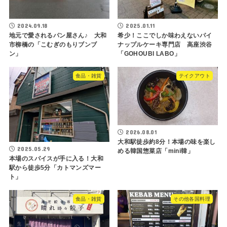
2024.09.18
2025.01.11
地元で愛されるパン屋さん♪ 大和
希少！ここでしか味わえないパイ
市柳橋の「こむぎのもりブンブ
ナップルケーキ専門店 高座渋谷
ン」
「GOHOUBI LABO」
食品・雑貨
テイクアウト
2026.08.01
大和駅徒歩約8分！本場の味を楽し
2025.05.29
める韓国惣菜店「mini韓」
本場のスパイスが手に入る！大和
駅から徒歩5分「カトマンズマー
ト」
食品・雑貨
その他各国料理