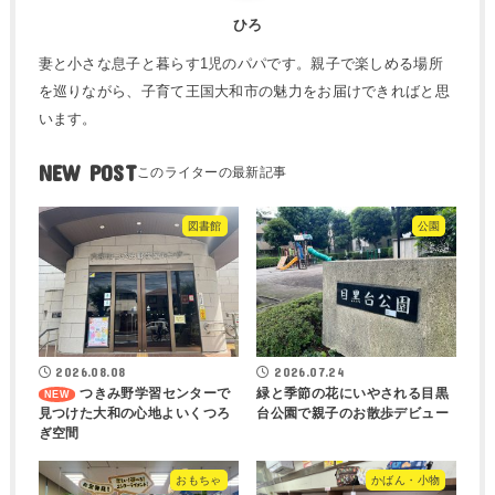
ひろ
妻と小さな息子と暮らす1児のパパです。親子で楽しめる場所
を巡りながら、子育て王国大和市の魅力をお届けできればと思
います。
NEW POST
図書館
公園
2026.08.08
2026.07.24
つきみ野学習センターで
緑と季節の花にいやされる目黒
見つけた大和の心地よいくつろ
台公園で親子のお散歩デビュー
ぎ空間
おもちゃ
かばん・小物