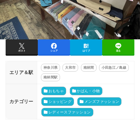
ポスト
シェア
はてブ
送る
神奈川県
大和市
南林間
小田急江ノ島線
エリア＆駅
南林間駅
おもちゃ
かばん・小物
カテゴリー
ショッピング
メンズファッション
レディースファッション