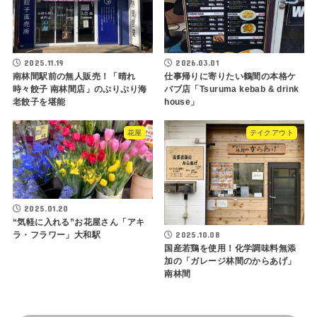
2025.11.19
2026.03.01
南林間駅前の無人販売！「晴れ
仕事帰りに寄りたい鶴間の本格ケ
時々餃子 南林間店」のぷりぷり海
バブ店「Tsuruma kebab & drink
老餃子を堪能
house」
花屋
テイクアウト
2025.01.20
“気軽に入れる”お花屋さん「アキ
2025.10.08
ラ・フラワー」大和駅
国産若鶏を使用！化学調味料無添
加の「ガレージ林間のからあげ」
南林間