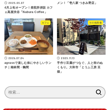
2025.05.07
メン！「壱八家 つきみ野店」
4月上旬オープン！焙煎所併設 カフ
ェ高座渋谷「Nabura Coffee」
カフェ
その他和食
2026.07.04
2025.11.13
agrassで楽しむ体にやさしいラン
手作り豆腐がつなぐ、人と街のぬ
チ｜南林間・鶴間
くもり。大和市「とうふ工房 豆
畑」
検
索: