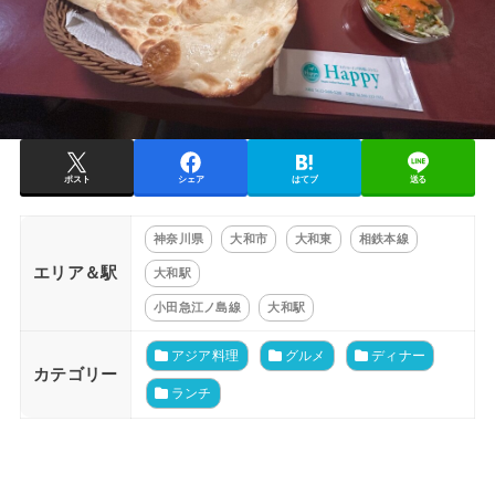
ポスト
シェア
はてブ
送る
神奈川県
大和市
大和東
相鉄本線
エリア＆駅
大和駅
小田急江ノ島線
大和駅
アジア料理
グルメ
ディナー
カテゴリー
ランチ