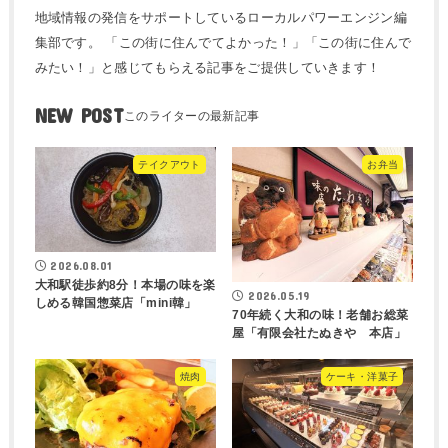
地域情報の発信をサポートしているローカルパワーエンジン編
集部です。 「この街に住んでてよかった！」「この街に住んで
みたい！」と感じてもらえる記事をご提供していきます！
NEW POST
テイクアウト
お弁当
2026.08.01
大和駅徒歩約8分！本場の味を楽
2026.05.19
しめる韓国惣菜店「mini韓」
70年続く大和の味！老舗お総菜
屋「有限会社たぬきや 本店」
焼肉
ケーキ・洋菓子