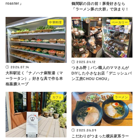
roaster」
鶴間駅の目の前！豚骨好きなら
「ラーメン豚の大群」で決まり！
中華料理
ベーカリー
2025.04.12
2026.07.14
つきみ野｜パン職人のママさんが
大和駅近く「ナノハナ麻辣湯（マ
DIYした小さなお店「デニッシュパ
ーラータン）」好きな具で作る本
ン工房CHOU CHOU」
格薬膳スープ
カフェ
ラーメン
2025.06.09
こだわりがつまった横浜家系ラー