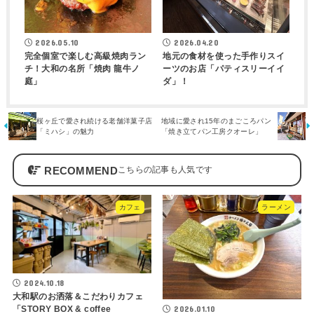
2026.05.10
2026.04.20
完全個室で楽しむ高級焼肉ラン
地元の食材を使った手作りスイ
チ！大和の名所「焼肉 龍牛ノ
ーツのお店「パティスリーイイ
庭」
ダ」！
桜ヶ丘で愛され続ける老舗洋菓子店
地域に愛され15年のまごころパン
「ミハシ」の魅力
「焼き立てパン工房クオーレ」
RECOMMEND
カフェ
ラーメン
2024.10.18
大和駅のお洒落＆こだわりカフェ
2026.01.10
「STORY BOX & coffee