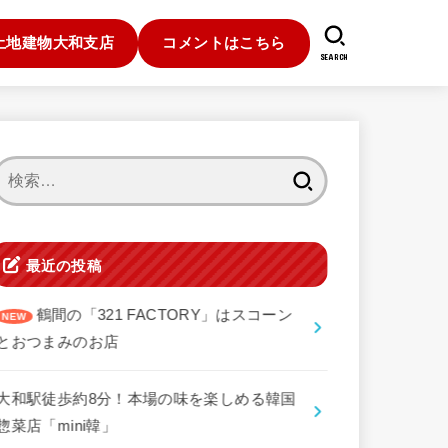
土地建物大和支店
コメントはこちら
SEARCH
検
索:
最近の投稿
鶴間の「321 FACTORY」はスコーン
とおつまみのお店
大和駅徒歩約8分！本場の味を楽しめる韓国
惣菜店「mini韓」