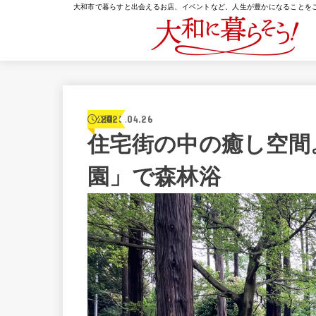
大和市で暮らすと出会えるお店、イベントなど、人生が豊かになることを
2025.04.26
公園
住宅街の中の癒し空間
園」で森林浴