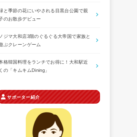
緑と季節の花にいやされる目黒台公園で親
子のお散歩デビュー
ノジマ大和店3階のぐるぐる大帝国で家族と
遊ぶクレーンゲーム
本格韓国料理をランチでお得に！大和駅近
くの「キムキムDining」
サポーター紹介