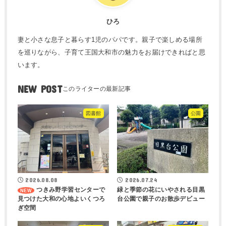
ひろ
妻と小さな息子と暮らす1児のパパです。親子で楽しめる場所
を巡りながら、子育て王国大和市の魅力をお届けできればと思
います。
NEW POST
図書館
公園
2026.08.08
2026.07.24
つきみ野学習センターで
緑と季節の花にいやされる目黒
見つけた大和の心地よいくつろ
台公園で親子のお散歩デビュー
ぎ空間