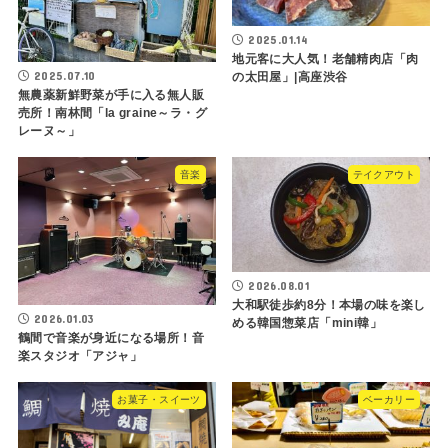
2025.01.14
地元客に大人気！老舗精肉店「肉
2025.07.10
の太田屋」|高座渋谷
無農薬新鮮野菜が手に入る無人販
売所！南林間「la graine～ラ・グ
レーヌ～」
音楽
テイクアウト
2026.08.01
大和駅徒歩約8分！本場の味を楽し
2026.01.03
める韓国惣菜店「mini韓」
鶴間で音楽が身近になる場所！音
楽スタジオ「アジャ」
お菓子・スイーツ
ベーカリー