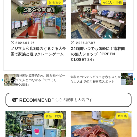
おもちゃ
かばん・小物
2026.07.23
2026.07.07
ノジマ大和店3階のぐるぐる大帝
24時間いつでも気軽に！南林間
国で家族と遊ぶクレーンゲーム
の無人ショップ「GREEN
CLOSET 24」
南林間駅徒歩約3分。編み物やビー
大和市のベテルギウスは赤ちゃんか
ズで人とつながる「てづくり
ら大人まで使える交流スポット
HOUSE」
RECOMMEND
食品・雑貨
精肉店