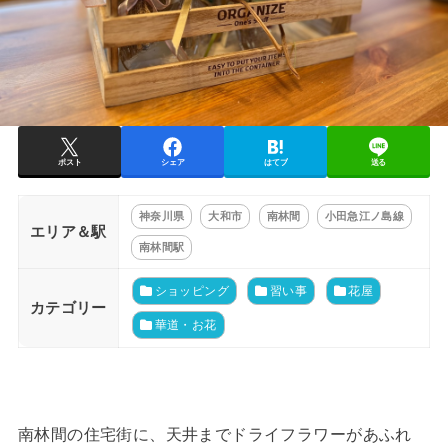
ポスト
シェア
はてブ
送る
神奈川県
大和市
南林間
小田急江ノ島線
エリア＆駅
南林間駅
ショッピング
習い事
花屋
カテゴリー
華道・お花
南林間の住宅街に、天井までドライフラワーがあふれ