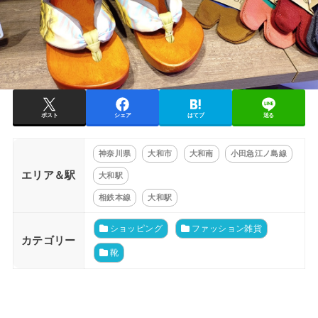
ポスト
シェア
はてブ
送る
神奈川県
大和市
大和南
小田急江ノ島線
エリア＆駅
大和駅
相鉄本線
大和駅
ショッピング
ファッション雑貨
カテゴリー
靴