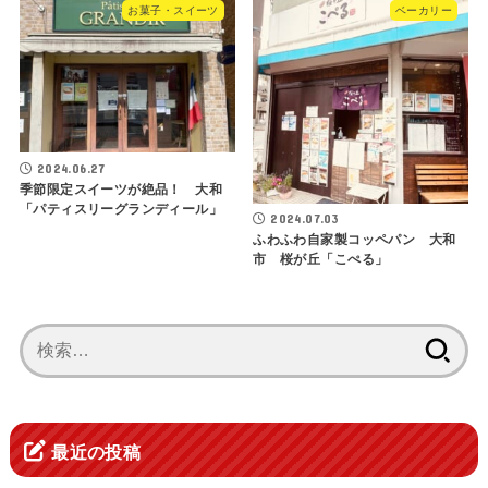
お菓子・スイーツ
ベーカリー
2024.06.27
季節限定スイーツが絶品！ 大和
「パティスリーグランディール」
2024.07.03
ふわふわ自家製コッペパン 大和
市 桜が丘「こぺる」
検
索:
最近の投稿