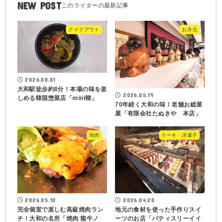
NEW POST
テイクアウト
お弁当
2026.08.01
大和駅徒歩約8分！本場の味を楽
2026.05.19
しめる韓国惣菜店「mini韓」
70年続く大和の味！老舗お総菜
屋「有限会社たぬきや 本店」
焼肉
ケーキ・洋菓子
2026.05.10
2026.04.20
完全個室で楽しむ高級焼肉ラン
地元の食材を使った手作りスイ
チ！大和の名所「焼肉 龍牛ノ
ーツのお店「パティスリーイイ