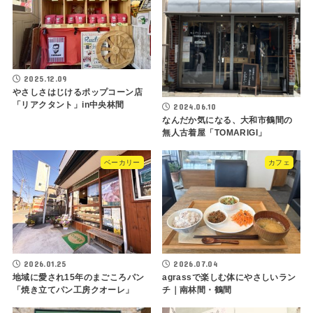
2025.12.09
やさしさはじけるポップコーン店
「リアクタント」in中央林間
2024.06.10
なんだか気になる、大和市鶴間の
無人古着屋「TOMARIGI」
ベーカリー
カフェ
2026.01.25
2026.07.04
地域に愛され15年のまごころパン
agrassで楽しむ体にやさしいラン
「焼き立てパン工房クオーレ」
チ｜南林間・鶴間