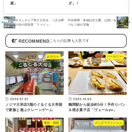
庭」
ダ」！
やさしさと丁寧さが光る、つきみ野
中央林間「多胡記念公園」は想いを
の街の理容室「ファイン」
つなぐ緑の宝物
RECOMMEND
おもちゃ
ベーカリー
2026.07.23
2025.12.05
ノジマ大和店3階のぐるぐる大帝国
鶴間駅から徒歩約5分！手作りパン
で家族と遊ぶクレーンゲーム
＆焼き菓子店「ヴェールyu」
食品・雑貨
メンズファッション