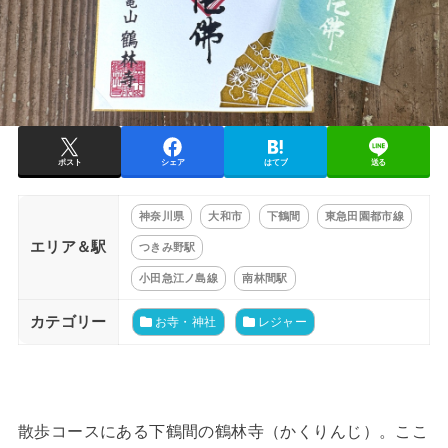
ポスト
シェア
はてブ
送る
神奈川県
大和市
下鶴間
東急田園都市線
エリア＆駅
つきみ野駅
小田急江ノ島線
南林間駅
カテゴリー
お寺・神社
レジャー
散歩コースにある下鶴間の鶴林寺（かくりんじ）。ここ