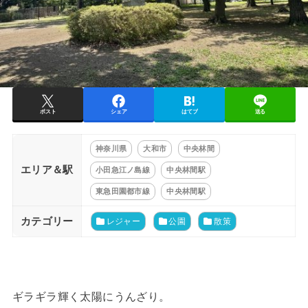
ポスト
シェア
はてブ
送る
神奈川県
大和市
中央林間
エリア＆駅
小田急江ノ島線
中央林間駅
東急田園都市線
中央林間駅
カテゴリー
レジャー
公園
散策
ギラギラ輝く太陽にうんざり。